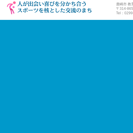
鹿嶋市 教
〒
314-
Tel：0299-