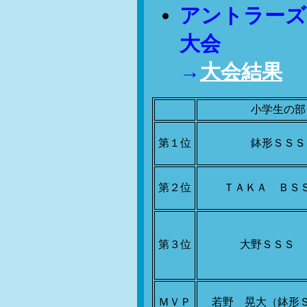
アントラーズ
大会
→
大会結果
小学生の部
第１位
鉢形ＳＳＳ
第２位
ＴＡＫＡ ＢＳ
第３位
大野ＳＳＳ 
ＭＶＰ
若野 晃大（鉢形Ｓ