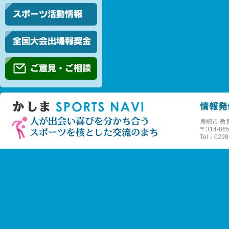
鹿嶋市 教
〒
314-
Tel：0299-