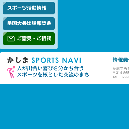
鹿嶋市 教
〒
314-
Tel：0299-