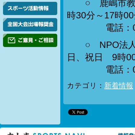
○ 鹿嶋市教育
時30分～17時0
電話：0299-
○ NPO法人
日、祝日 9時00
電話：0299-
カテゴリ：
新着情報