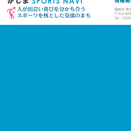
鹿嶋市 教
〒
314-
Tel：0299-