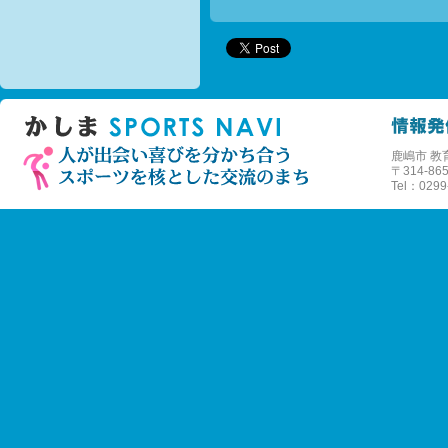
鹿嶋市 教
〒
314-
Tel：0299-