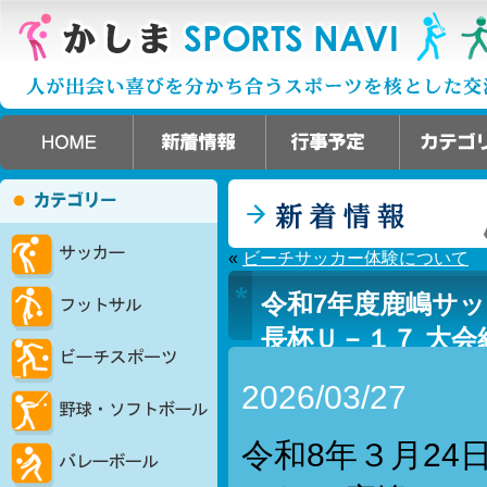
«
ビーチサッカー体験について
令和7年度鹿嶋サ
長杯Ｕ－１７ 大会
2026/03/27
令和8年３月24