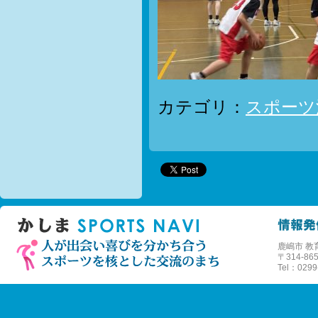
カテゴリ：
スポーツ
鹿嶋市 教
〒
314-
Tel：0299-