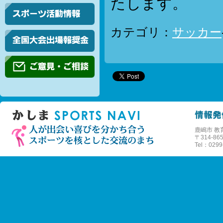
たします。
カテゴリ：
サッカー
鹿嶋市 教
〒
314-
Tel：0299-